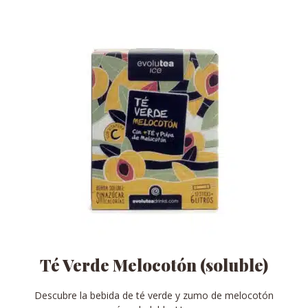
pueden
elegir
en
la
página
de
producto
Té Verde Melocotón (soluble)
Descubre la bebida de té verde y zumo de melocotón