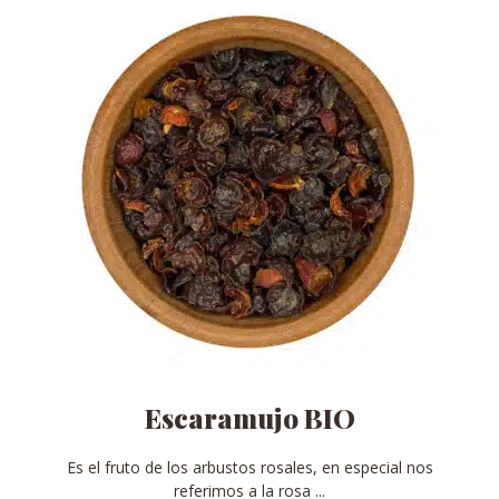
elegir
en
la
página
de
producto
Escaramujo BIO
Es el fruto de los arbustos rosales, en especial nos
referimos a la rosa ...