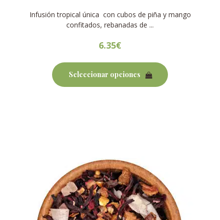
Infusión tropical única con cubos de piña y mango
confitados, rebanadas de ...
6.35
€
Este
producto
Seleccionar opciones
tiene
múltiples
variantes.
Las
opciones
se
pueden
elegir
en
la
página
de
producto