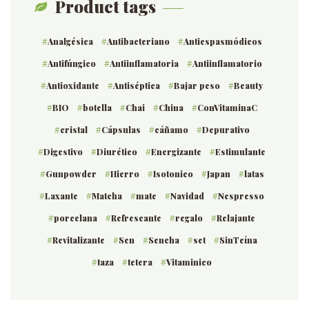
Product tags
Analgésica
Antibacteriano
Antiespasmódicos
Antifúngico
Antiinflamatoria
Antiinflamatorio
Antioxidante
Antiséptica
Bajar peso
Beauty
BIO
botella
Chai
China
ConVitaminaC
cristal
Cápsulas
cáñamo
Depurativo
Digestivo
Diurético
Energizante
Estimulante
Gunpowder
Hierro
Isotonico
Japan
latas
Laxante
Matcha
mate
Navidad
Nespresso
porcelana
Refrescante
regalo
Relajante
Revitalizante
Sen
Sencha
set
SinTeína
taza
tetera
Vitaminico