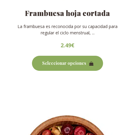
Frambuesa hoja cortada
La frambuesa es reconocida por su capacidad para
regular el ciclo menstrual, ...
2.49
€
Este
producto
Seleccionar opciones
tiene
múltiples
variantes.
Las
opciones
se
pueden
elegir
en
la