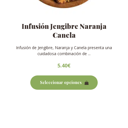
Infusión Jengibre Naranja
Canela
Infusión de Jengibre, Naranja y Canela presenta una
cuidadosa combinación de ...
5.40
€
Este
producto
Seleccionar opciones
tiene
múltiples
variantes.
Las
opciones
se
pueden