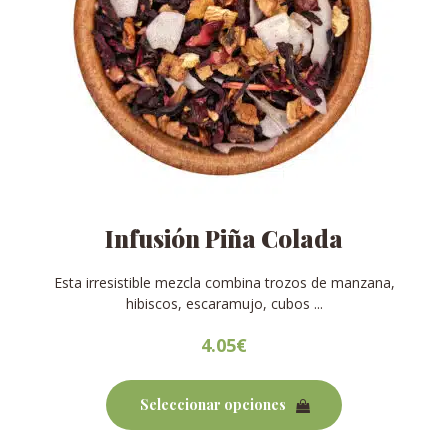
Infusión Piña Colada
Esta irresistible mezcla combina trozos de manzana,
hibiscos, escaramujo, cubos ...
4.05
€
Este
producto
Seleccionar opciones
tiene
múltiples