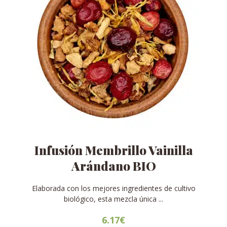
página
de
producto
Infusión Membrillo Vainilla
Arándano BIO
Elaborada con los mejores ingredientes de cultivo
biológico, esta mezcla única ...
6.17
€