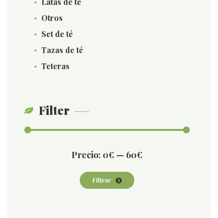
Latas de té
Otros
Set de té
Tazas de té
Teteras
Filter
Precio
Precio
Precio:
0€
—
60€
mínimo
máximo
Filtrar