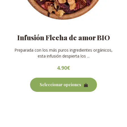
Infusión Flecha de amor BIO
Preparada con los más puros ingredientes orgánicos,
esta infusión despierta los ...
4.90
€
Este
producto
Seleccionar opciones
tiene
múltiples
variantes.
Las
opciones
se