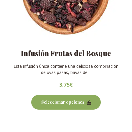
Infusión Frutas del Bosque
Esta infusión única contiene una deliciosa combinación
de uvas pasas, bayas de ...
3.75
€
Este
producto
Seleccionar opciones
tiene
múltiples
variantes.
Las