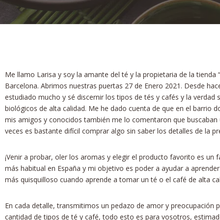
Me llamo Larisa y soy la amante del té y la propietaria de la tiend
Barcelona. Abrimos nuestras puertas 27 de Enero 2021. Desde hac
estudiado mucho y sé discernir los tipos de tés y cafés y la verdad
biológicos de alta calidad. Me he dado cuenta de que en el barrio d
mis amigos y conocidos también me lo comentaron que buscaban un 
veces es bastante difícil comprar algo sin saber los detalles de la p
¡Venir a probar, oler los aromas y elegir el producto favorito es u
más habitual en España y mi objetivo es poder a ayudar a aprender l
más quisquilloso cuando aprende a tomar un té o el café de alta cal
En cada detalle, transmitimos un pedazo de amor y preocupación por 
cantidad de tipos de té y café, todo esto es para vosotros, estimados