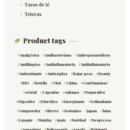
Tazas de té
Teteras
Product tags
Analgésica
Antibacteriano
Antiespasmódicos
Antifúngico
Antiinflamatoria
Antiinflamatorio
Antioxidante
Antiséptica
Bajar peso
Beauty
BIO
botella
Chai
China
ConVitaminaC
cristal
Cápsulas
cáñamo
Depurativo
Digestivo
Diurético
Energizante
Estimulante
Gunpowder
Hierro
Isotonico
Japan
latas
Laxante
Matcha
mate
Navidad
Nespresso
porcelana
Refrescante
regalo
Relajante