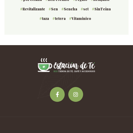
Revitalizante
Sen
Sencha
set
SinTeína
taza
tetera
Vitaminico