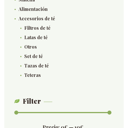
Alimentación
Accesorios de té
Filtros de té
Latas de té
Otros
Set de té
Tazas de té
Teteras
Filter
Precio
Precio
Precio:
0€
—
10€