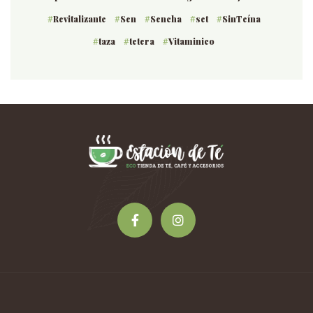
Revitalizante
Sen
Sencha
set
SinTeína
taza
tetera
Vitaminico