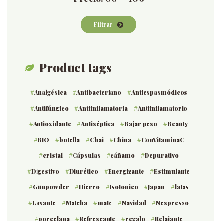
mínimo
máximo
Filtrar
Product tags
Analgésica
Antibacteriano
Antiespasmódicos
Antifúngico
Antiinflamatoria
Antiinflamatorio
Antioxidante
Antiséptica
Bajar peso
Beauty
BIO
botella
Chai
China
ConVitaminaC
cristal
Cápsulas
cáñamo
Depurativo
Digestivo
Diurético
Energizante
Estimulante
Gunpowder
Hierro
Isotonico
Japan
latas
Laxante
Matcha
mate
Navidad
Nespresso
porcelana
Refrescante
regalo
Relajante