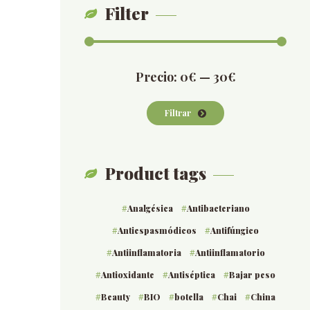
Filter
Precio
Precio
Precio:
0€
—
30€
mínimo
máximo
Filtrar
Product tags
Analgésica
Antibacteriano
Antiespasmódicos
Antifúngico
Antiinflamatoria
Antiinflamatorio
Antioxidante
Antiséptica
Bajar peso
Beauty
BIO
botella
Chai
China