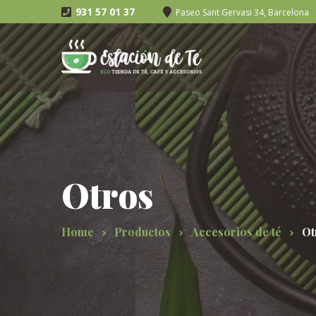
931 57 01 37
Paseo Sant Gervasi 34, Barcelona
Otros
Home
Productos
Accesorios de té
Ot