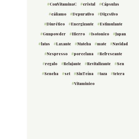
ConVitaminaC
cristal
Cápsulas
cáñamo
Depurativo
Digestivo
Diurético
Energizante
Estimulante
Gunpowder
Hierro
Isotonico
Japan
latas
Laxante
Matcha
mate
Navidad
Nespresso
porcelana
Refrescante
regalo
Relajante
Revitalizante
Sen
Sencha
set
SinTeína
taza
tetera
Vitaminico