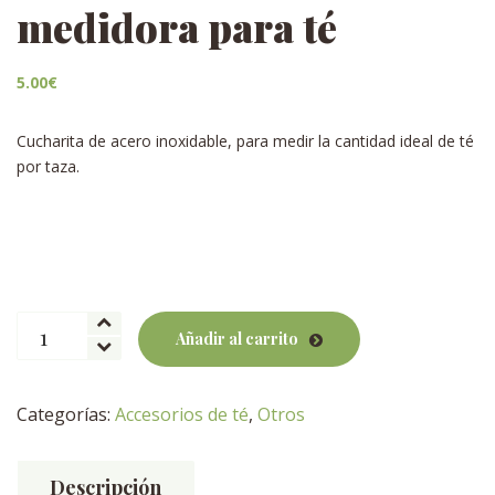
medidora para té
5.00
€
Cucharita de acero inoxidable, para medir la cantidad ideal de té
por taza.
Cucharita
Añadir al carrito
de
acero
inox.
Categorías:
Accesorios de té
,
Otros
medidora
para
té
Descripción