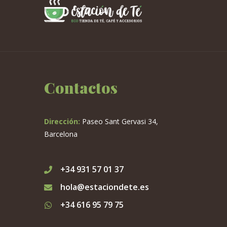
Contactos
Dirección:
Paseo Sant Gervasi 34,
Barcelona
+34 931 57 01 37
hola@estaciondete.es
+34 616 95 79 75