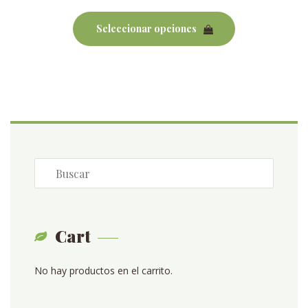
Este
producto
Seleccionar opciones
tiene
múltiples
variantes.
Las
opciones
se
pueden
elegir
en
la
página
de
Cart
producto
No hay productos en el carrito.