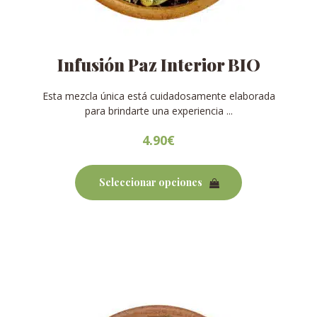
Infusión Paz Interior BIO
Esta mezcla única está cuidadosamente elaborada
para brindarte una experiencia ...
4.90
€
Este
producto
Seleccionar opciones
tiene
múltiples
variantes.
Las
opciones
se
pueden
elegir