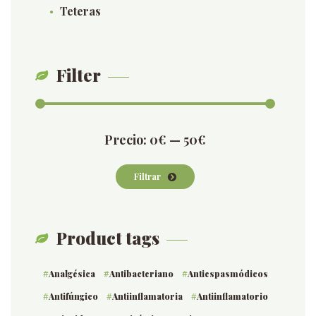
Teteras
Filter
Precio
Precio
Precio:
0€
—
50€
mínimo
máximo
Filtrar
Product tags
Analgésica
Antibacteriano
Antiespasmódicos
Antifúngico
Antiinflamatoria
Antiinflamatorio