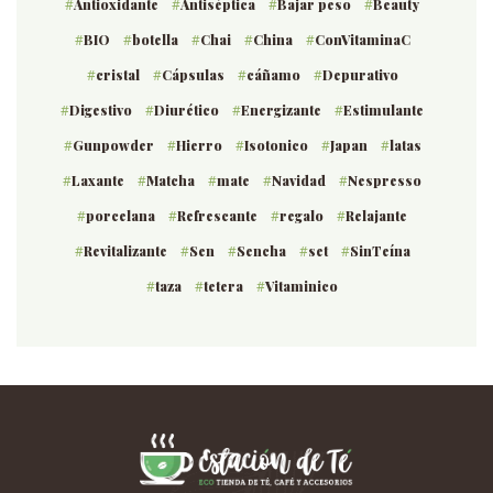
Antioxidante
Antiséptica
Bajar peso
Beauty
BIO
botella
Chai
China
ConVitaminaC
cristal
Cápsulas
cáñamo
Depurativo
Digestivo
Diurético
Energizante
Estimulante
Gunpowder
Hierro
Isotonico
Japan
latas
Laxante
Matcha
mate
Navidad
Nespresso
porcelana
Refrescante
regalo
Relajante
Revitalizante
Sen
Sencha
set
SinTeína
taza
tetera
Vitaminico