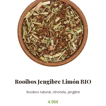
en
la
página
de
producto
Rooibos Jengibre Limón BIO
Rooibos natural, citronela, jengibre
4.90
€