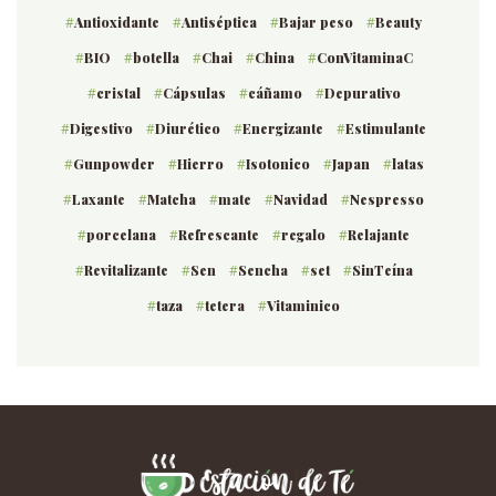
Antioxidante
Antiséptica
Bajar peso
Beauty
BIO
botella
Chai
China
ConVitaminaC
cristal
Cápsulas
cáñamo
Depurativo
Digestivo
Diurético
Energizante
Estimulante
Gunpowder
Hierro
Isotonico
Japan
latas
Laxante
Matcha
mate
Navidad
Nespresso
porcelana
Refrescante
regalo
Relajante
Revitalizante
Sen
Sencha
set
SinTeína
taza
tetera
Vitaminico