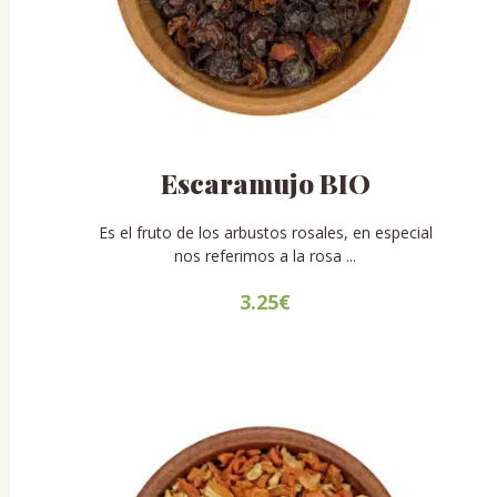
Escaramujo BIO
Es el fruto de los arbustos rosales, en especial
nos referimos a la rosa ...
3.25
€
Este
producto
tiene
múltiples
variantes.
Las
opciones