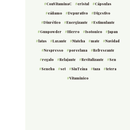
ConVitaminaC
cristal
Cápsulas
cáñamo
Depurativo
Digestivo
Diurético
Energizante
Estimulante
Gunpowder
Hierro
Isotonico
Japan
latas
Laxante
Matcha
mate
Navidad
Nespresso
porcelana
Refrescante
regalo
Relajante
Revitalizante
Sen
Sencha
set
SinTeína
taza
tetera
Vitaminico