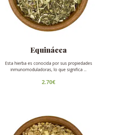
Equinácea
Esta hierba es conocida por sus propiedades
inmunomoduladoras, lo que significa ...
2.70
€
Este
producto
tiene
múltiples
variantes.
Las
opciones