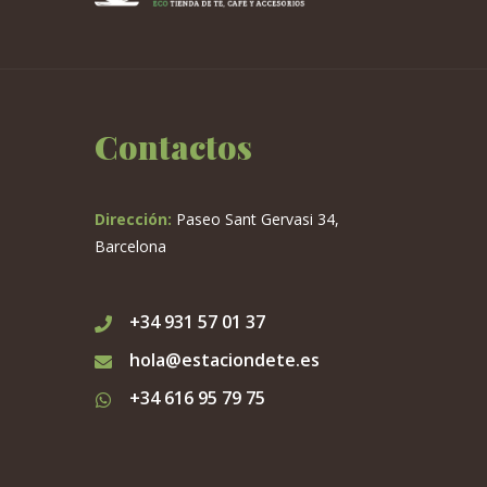
Contactos
Dirección:
Paseo Sant Gervasi 34,
Barcelona
+34 931 57 01 37
hola@estaciondete.es
+34 616 95 79 75