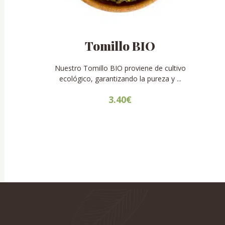
Tomillo BIO
Nuestro Tomillo BIO proviene de cultivo
ecológico, garantizando la pureza y ...
3.40
€
Este
producto
tiene
múltiples
variantes.
Las
opciones
se
pueden
elegir