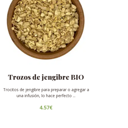
se
pueden
elegir
en
la
página
de
producto
Trozos de jengibre BIO
Trocitos de jengibre para preparar o agregar a
una infusión, lo hace perfecto ...
4.57
€
Este
producto