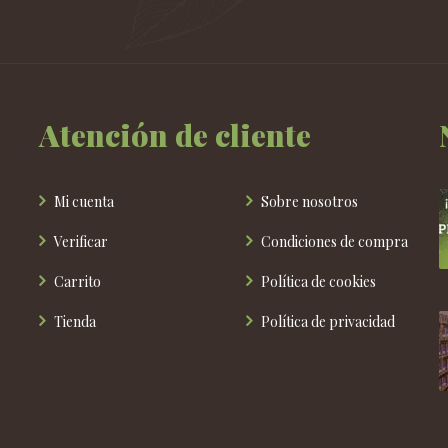
en
la
página
de
producto
Atención de cliente
Mi cuenta
Sobre nosotros
Verificar
Condiciones de compra
Carrito
Política de cookies
Tienda
Política de privacidad