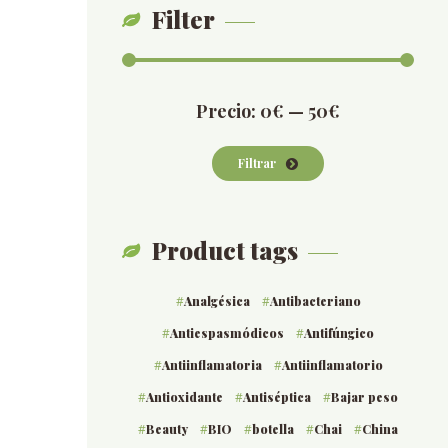
Filter
Precio
Precio
Precio:
0€
—
50€
mínimo
máximo
Filtrar
Product tags
Analgésica
Antibacteriano
Antiespasmódicos
Antifúngico
Antiinflamatoria
Antiinflamatorio
Antioxidante
Antiséptica
Bajar peso
Beauty
BIO
botella
Chai
China