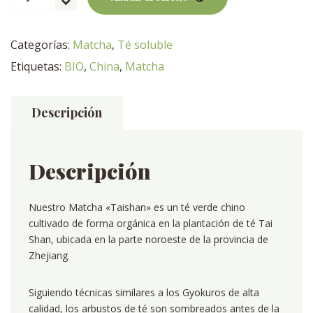
verde
matcha
chino
Categorías:
Matcha
,
Té soluble
orgánico
Etiquetas:
BIO
,
China
,
Matcha
"Taishan"
200g
cantidad
Descripción
Descripción
Nuestro Matcha «Taishan» es un té verde chino
cultivado de forma orgánica en la plantación de té Tai
Shan, ubicada en la parte noroeste de la provincia de
Zhejiang.
Siguiendo técnicas similares a los Gyokuros de alta
calidad, los arbustos de té son sombreados antes de la