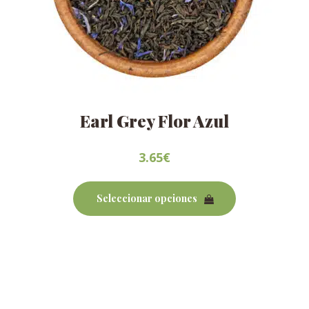
Earl Grey Flor Azul
3.65
€
Este
producto
Seleccionar opciones
tiene
múltiples
variantes.
Las
opciones
se
pueden