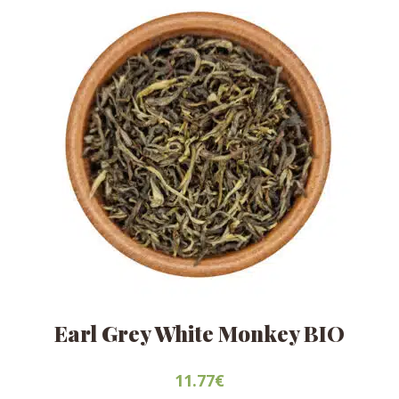
elegir
en
la
página
de
producto
Earl Grey White Monkey BIO
11.77
€