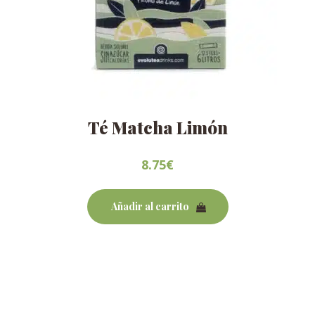
Té Matcha Limón
8.75
€
Añadir al carrito