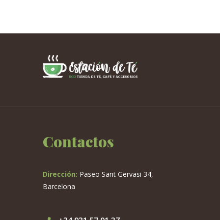
tiene
múltiples
variantes.
Las
opciones
se
pueden
elegir
en
la
página
de
Contactos
producto
Dirección:
Paseo Sant Gervasi 34,
Barcelona