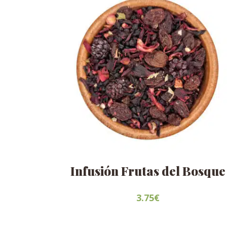
Infusión Frutas del Bosque
3.75
€
Este
producto