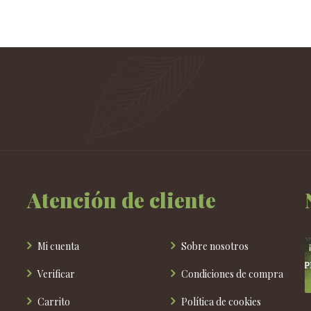
tiene
múltiples
variantes.
Las
opciones
se
pueden
elegir
en
la
página
de
Atención de cliente
producto
Mi cuenta
Sobre nosotros
Verificar
Condiciones de compra
Carrito
Política de cookies