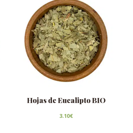
Hojas de Eucalipto BIO
3.10
€
Este
producto