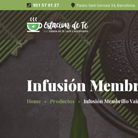
931 57 01 37
Paseo Sant Gervasi 34, Barcelona
Infusión Membr
Home
Productos
Infusión Membrillo Va