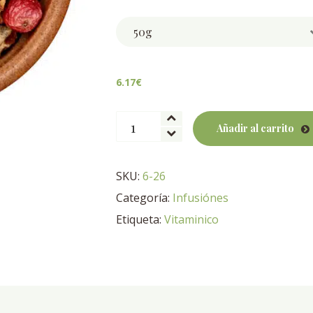
6.17
€
Infusión
Añadir al carrito
Membrillo
Vainilla
Arándano
SKU:
6-26
BIO
Categoría:
Infusiónes
cantidad
Etiqueta:
Vitaminico