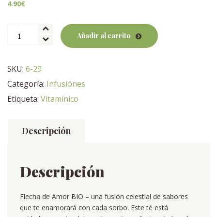
4.90
€
Infusión
Añadir al carrito
Flecha
de
amor
SKU:
6-29
BIO
Categoría:
Infusiónes
cantidad
Etiqueta:
Vitaminico
Descripción
Descripción
Flecha de Amor BIO – una fusión celestial de sabores
que te enamorará con cada sorbo. Este té está