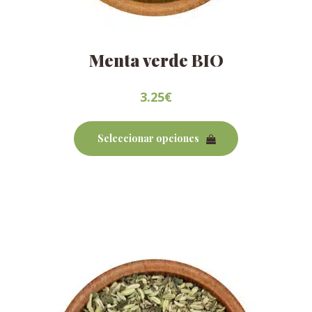
Menta verde BIO
3.25
€
Este
producto
Seleccionar opciones
tiene
múltiples
variantes.
Las
opciones
se
pueden
elegir
en
la
página