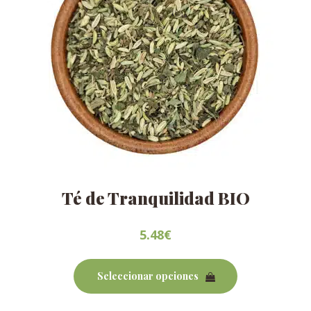
de
producto
Té de Tranquilidad BIO
5.48
€
Este
producto
Seleccionar opciones
tiene
múltiples