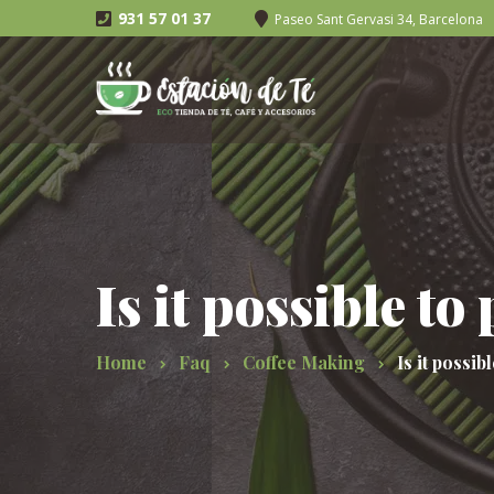
931 57 01 37
Paseo Sant Gervasi 34, Barcelona
Is it possible to
Home
Faq
Coffee Making
Is it possib