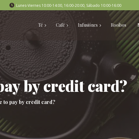
Lunes-Viernes 10:00-14:00, 16:00-20:00, Sábado 10:00-16:00
Té
Café
Infusiónes
Rooibos
 pay by credit card?
le to pay by credit card?