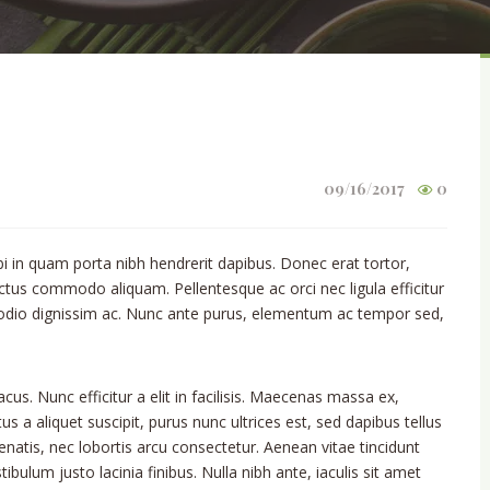
09/16/2017
0
bi in quam porta nibh hendrerit dapibus. Donec erat tortor,
uctus commodo aliquam. Pellentesque ac orci nec ligula efficitur
 odio dignissim ac. Nunc ante purus, elementum ac tempor sed,
cus. Nunc efficitur a elit in facilisis. Maecenas massa ex,
s a aliquet suscipit, purus nunc ultrices est, sed dapibus tellus
enatis, nec lobortis arcu consectetur. Aenean vitae tincidunt
bulum justo lacinia finibus. Nulla nibh ante, iaculis sit amet