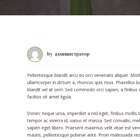
by
администратор
Pellentesque blandit arcu eu orci venenatis aliquet. Mor
ullamcorper in dictum a, rhoncus quis risus. Phasellus l
blandit vel at sem. Sed commodo orci sapien, a finibus
facilisis sit amet ligula.
Donec neque urna, imperdiet a nisl eget, finibus mollis la
tempor ac viverra id, varius et massa. Sed convallis, metu
sapien eget libero. Praesent maximus velit vitae est ven
mauris, pellentesque pulvinar ante. Proin malesuada vesti