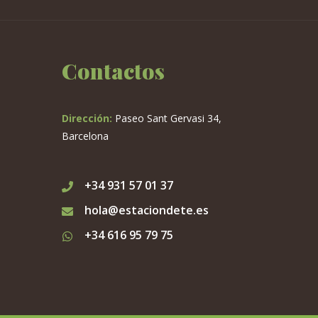
Contactos
Dirección:
Paseo Sant Gervasi 34,
Barcelona
+34 931 57 01 37
hola@estaciondete.es
+34 616 95 79 75