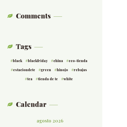
Comments
Tags
black
blackfriday
china
eco-tienda
estaciondete
green
hinojo
rebajas
tea
tienda de te
white
Calendar
agosto 2026