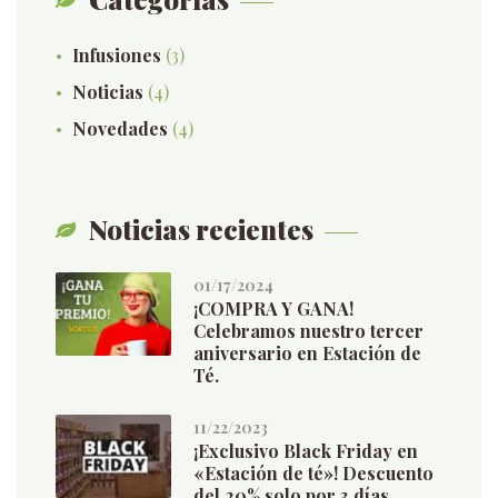
Infusiones
(3)
Noticias
(4)
Novedades
(4)
Noticias recientes
01/17/2024
¡COMPRA Y GANA!
Celebramos nuestro tercer
aniversario en Estación de
Té.
11/22/2023
¡Exclusivo Black Friday en
«Estación de té»! Descuento
del 20% solo por 3 días