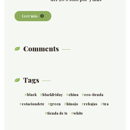
Leer más
Comments
Tags
black
blackfriday
china
eco-tienda
estaciondete
green
hinojo
rebajas
tea
tienda de te
white