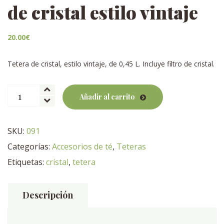
de cristal estilo vintaje
20.00
€
Tetera de cristal, estilo vintaje, de 0,45 L. Incluye filtro de cristal.
Tetera
Añadir al carrito
antes,
con
filtro
SKU:
091
de
Categorías:
Accesorios de té
,
Teteras
cristal
estilo
Etiquetas:
cristal
,
tetera
vintaje
cantidad
Descripción