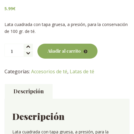
5.99
€
Lata cuadrada con tapa gruesa, a presión, para la conservación
de 100 gr. de té.
Lata
Añadir al carrito
de
té
Kyla
Categorías:
Accesorios de té
,
Latas de té
cantidad
Descripción
Descripción
Lata cuadrada con tapa gruesa, a presión, para la