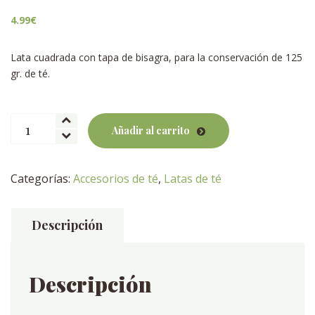
4.99
€
Lata cuadrada con tapa de bisagra, para la conservación de 125
gr. de té.
Lata
Añadir al carrito
de
té
Garden
Categorías:
Accesorios de té
,
Latas de té
cantidad
Descripción
Descripción