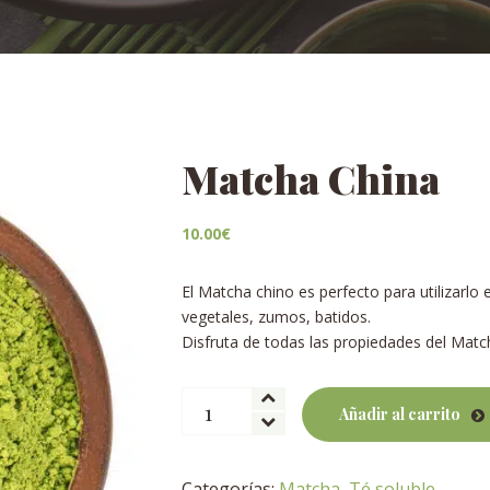
Matcha China
10.00
€
El Matcha chino es perfecto para utilizarlo
vegetales, zumos, batidos.
Disfruta de todas las propiedades del Match
Matcha
Añadir al carrito
China
cantidad
Categorías:
Matcha
,
Té soluble