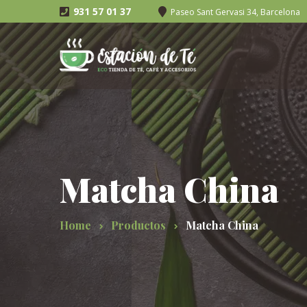
931 57 01 37
Paseo Sant Gervasi 34, Barcelona
Matcha China
Home
Productos
Matcha China