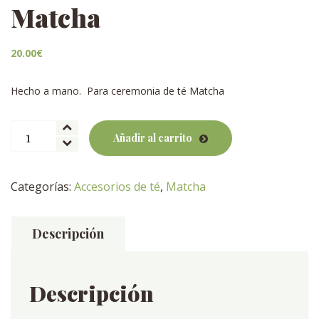
Matcha
20.00
€
Hecho a mano. Para ceremonia de té Matcha
Batidor
Añadir al carrito
de
bambú
para
Categorías:
Accesorios de té
,
Matcha
Matcha
cantidad
Descripción
Descripción