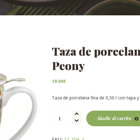
Taza de porcelana
Peony
18.00
€
Taza de porcelana fina de 0,50 l con tapa y 
Taza
Añadir al carrito
de
porcelana
con
SKU:
11-106-1