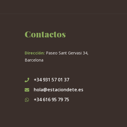
Contactos
Dirección:
Paseo Sant Gervasi 34,
Barcelona
+34 931 57 01 37
hola@estaciondete.es
+34 616 95 79 75