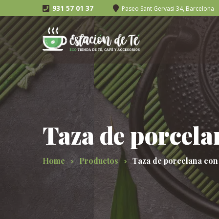
931 57 01 37
Paseo Sant Gervasi 34, Barcelona
Taza de porcelan
Home
Productos
Taza de porcelana con 