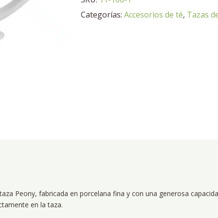
filtro
Categorías:
Accesorios de té
,
Tazas de
y
tapa
Peony
cantidad
e taza Peony, fabricada en porcelana fina y con una generosa capacidad
ectamente en la taza.