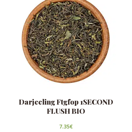
en
la
página
de
producto
Darjeeling Ftgfop 1SECOND
FLUSH BIO
7.35
€