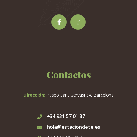
la
página
de
producto
Contactos
Dirección:
Paseo Sant Gervasi 34, Barcelona
+34 931 57 01 37
hola@estaciondete.es