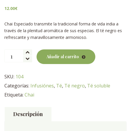
12.00
€
Chai Especiado transmite la tradicional forma de vida india a
través de la plenitud aromática de sus especias. El té negro es
refrescante y maravillosamente armonioso.
Chai
Añadir al carrito
Especiado
cantidad
SKU:
104
Categorías:
Infusiónes
,
Té
,
Té negro
,
Té soluble
Etiqueta:
Chai
Descripción