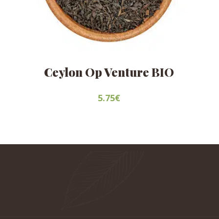
Ceylon Op Venture BIO
5.75
€
Este
producto
tiene
múltiples
variantes.
Las
opciones
se
pueden
elegir