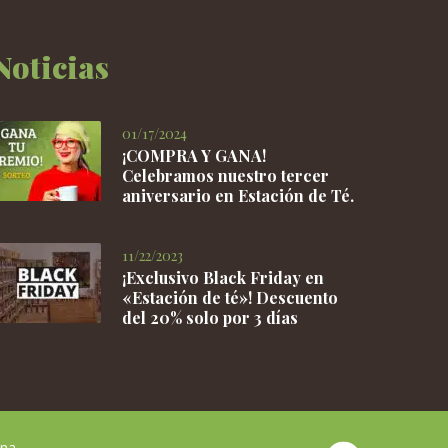
en
la
Noticias
página
de
producto
01/17/2024
¡COMPRA Y GANA!
Celebramos nuestro tercer
aniversario en Estación de Té.
11/22/2023
¡Exclusivo Black Friday en
«Estación de té»! Descuento
del 20% solo por 3 días
na.