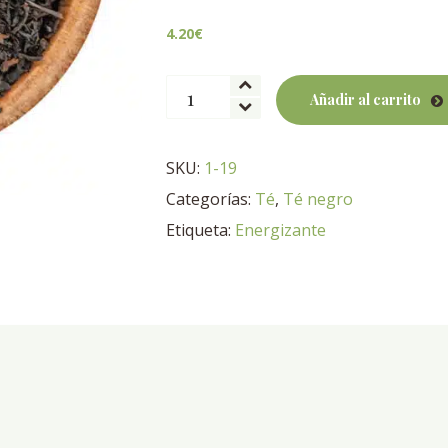
4.20
€
Primer
Añadir al carrito
Amor
BIO
cantidad
SKU:
1-19
Categorías:
Té
,
Té negro
Etiqueta:
Energizante