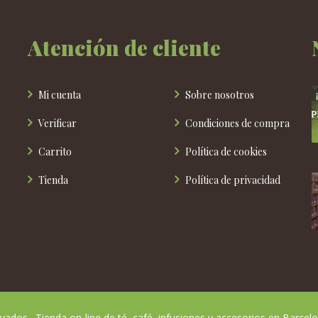
en
la
Atención de cliente
página
de
producto
Mi cuenta
Sobre nosotros
Verificar
Condiciones de compra
Carrito
Política de cookies
Tienda
Política de privacidad
ados. Tienda on-line de té, café, infusiones y accesorios en Barcelo