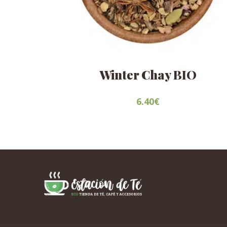
Winter Chay BIO
6.40
€
Este
producto
tiene
múltiples
variantes.
Las
opciones
se
pueden
elegir