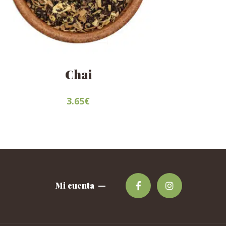
Chai
3.65
€
Este
producto
tiene
múltiples
variantes.
Las
Mi cuenta
opciones
se
pueden
elegir