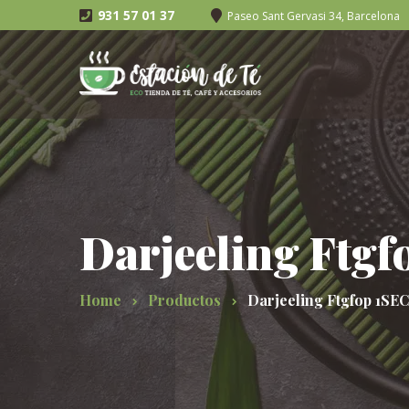
931 57 01 37
Paseo Sant Gervasi 34, Barcelona
Darjeeling Ft
Home
Productos
Darjeeling Ftgfop 1S