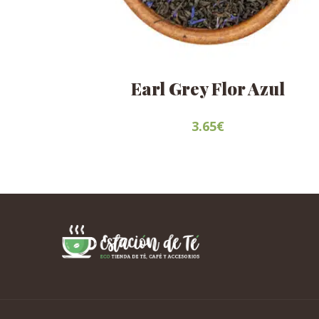
Earl Grey Flor Azul
3.65
€
Este
producto
tiene
múltiples
variantes.
Las
opciones
se
pueden
elegir
en