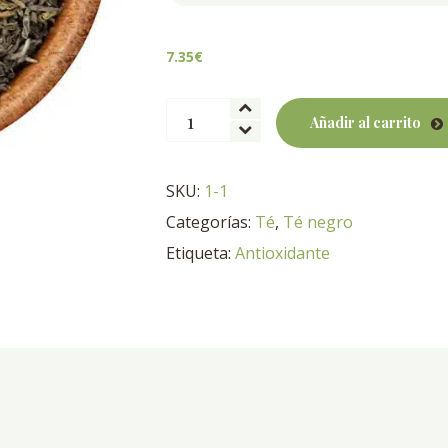
7.35
€
Darjeeling
Añadir al carrito
Ftgfop
1SECOND
FLUSH
SKU:
1-1
BIO
Categorías:
Té
,
Té negro
cantidad
Etiqueta:
Antioxidante