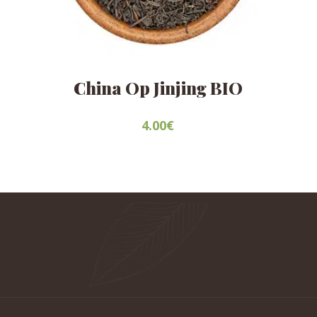
China Op Jinjing BIO
4.00
€
Este
producto
tiene
múltiples
variantes.
Las
opciones
se
pueden
elegir
en