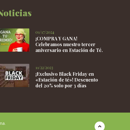
la
Noticias
página
de
producto
01/17/2024
¡COMPRA Y GANA!
Celebramos nuestro tercer
aniversario en Estación de Té.
11/22/2023
¡Exclusivo Black Friday en
«Estación de té»! Descuento
del 20% solo por 3 días
na.