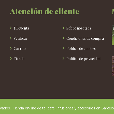
la
Atención de cliente
página
de
producto
Mi cuenta
Sobre nosotros
Verificar
Condiciones de compra
Carrito
Política de cookies
Tienda
Política de privacidad
ados. Tienda on-line de té, café, infusiones y accesorios en Barcelo