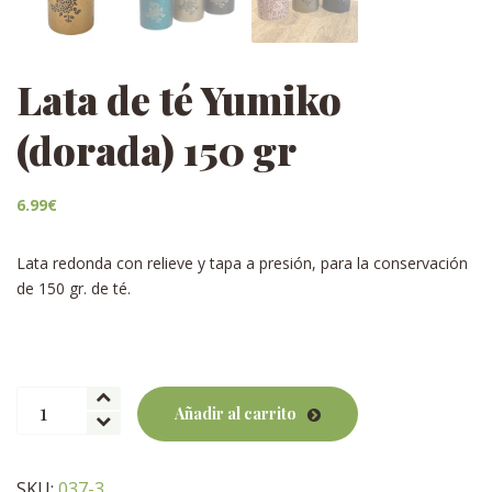
Lata de té Yumiko
(dorada) 150 gr
6.99
€
Lata redonda con relieve y tapa a presión, para la conservación
de 150 gr. de té.
Lata
Añadir al carrito
de
té
Yumiko
SKU:
037-3