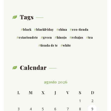
Tags
black
blackfriday
china
eco-tienda
estaciondete
green
hinojo
rebajas
tea
tienda de te
white
Calendar
agosto 2026
L
M
X
J
V
S
D
1
2
3
4
5
6
7
8
9