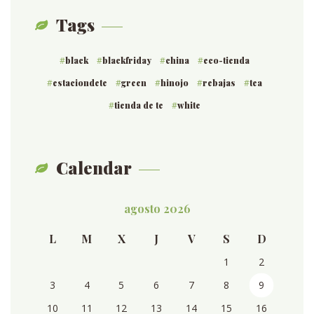
Tags
black
blackfriday
china
eco-tienda
estaciondete
green
hinojo
rebajas
tea
tienda de te
white
Calendar
agosto 2026
L
M
X
J
V
S
D
1
2
3
4
5
6
7
8
9
10
11
12
13
14
15
16