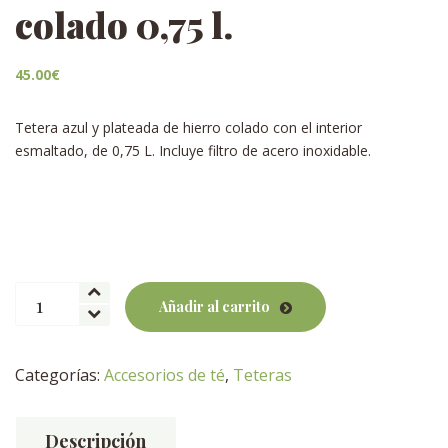
colado 0,75 l.
45.00
€
Tetera azul y plateada de hierro colado con el interior
esmaltado, de 0,75 L. Incluye filtro de acero inoxidable.
Tetera
Añadir al carrito
huan,
hierro
colado
Categorías:
Accesorios de té
,
Teteras
0,75
l.
cantidad
Descripción