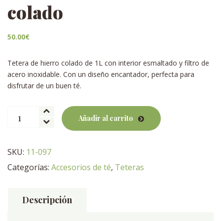
colado
50.00
€
Tetera de hierro colado de 1L con interior esmaltado y filtro de
acero inoxidable. Con un diseño encantador, perfecta para
disfrutar de un buen té.
Tetera
Añadir al carrito
Baishan
hierro
colado
SKU:
11-097
cantidad
Categorías:
Accesorios de té
,
Teteras
Descripción