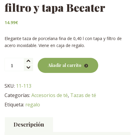
filtro y tapa Beeater
14.99
€
Elegante taza de porcelana fina de 0,40 l con tapa y filtro de
acero inoxidable. Viene en caja de regalo.
Taza
Añadir al carrito
porcelana
con
filtro
SKU:
11-113
y
Categorías:
Accesorios de té
,
Tazas de té
tapa
Beeater
Etiqueta:
regalo
cantidad
Descripción