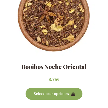
de
producto
Rooibos Noche Oriental
3.75
€
Este
producto
Seleccionar opciones
tiene
múltiples