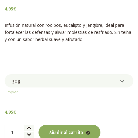
4.95
€
Infusión natural con rooibos, eucalipto y jengibre, ideal para
fortalecer las defensas y aliviar molestias de resfriado. Sin teína
y con un sabor herbal suave y afrutado.
Weight
Limpiar
4.95
€
Rooibos
Añadir al carrito
Sin