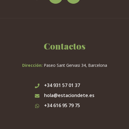
producto
Contactos
Dirección:
Paseo Sant Gervasi 34, Barcelona
+34 931 57 01 37
hola@estaciondete.es
+34 616 95 79 75