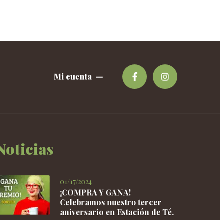
producto
tiene
múltiples
variantes.
Las
opciones
se
Mi cuenta
pueden
elegir
en
la
página
de
Noticias
producto
01/17/2024
¡COMPRA Y GANA!
Celebramos nuestro tercer
aniversario en Estación de Té.