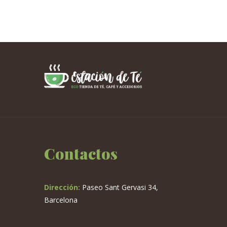
Este
producto
tiene
múltiples
variantes.
Las
opciones
se
pueden
elegir
en
la
Contactos
página
de
producto
Dirección:
Paseo Sant Gervasi 34,
Barcelona