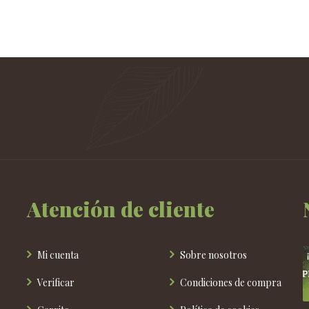
producto
tiene
múltiples
variantes.
Las
opciones
se
pueden
elegir
en
la
página
de
Atención de cliente
producto
Mi cuenta
Sobre nosotros
Verificar
Condiciones de compra