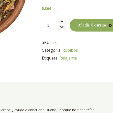
5.30
€
Rooibos
Añadir al carrito
Dulces
Sueños
BIO
SKU:
6-6
cantidad
Categoría:
Rooibos
Etiqueta:
Relajante
jarnos y ayuda a conciliar el sueño, porque no tiene teína.