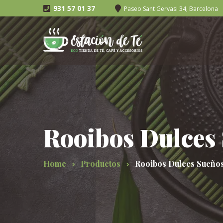
931 57 01 37
Paseo Sant Gervasi 34, Barcelona
Rooibos Dulces
Home
Productos
Rooibos Dulces Sueño