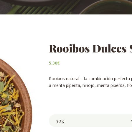
Rooibos Dulces
5.30
€
Rooibos natural –
la combinación perfecta p
a menta piperita, hinojo, menta piperita, flo
Weight