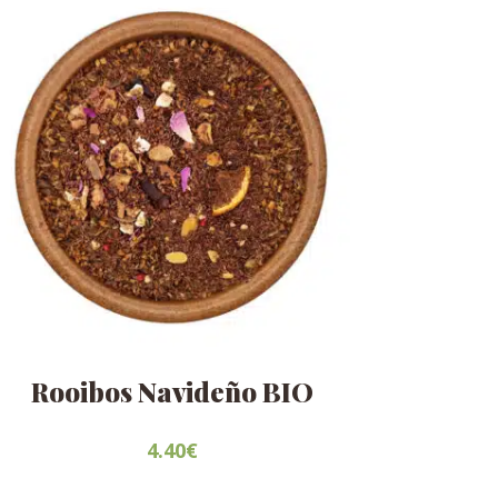
Rooibos Navideño BIO
4.40
€
Este