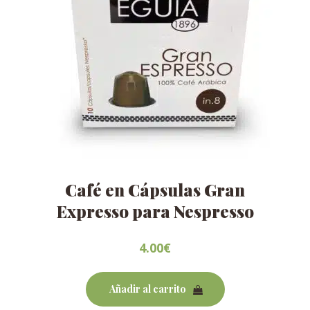
de
producto
Café en Cápsulas Gran
Expresso para Nespresso
4.00
€
Añadir al carrito