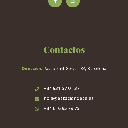
producto
Contactos
Dirección:
Paseo Sant Gervasi 34, Barcelona
+34 931 57 01 37
hola@estaciondete.es
+34 616 95 79 75