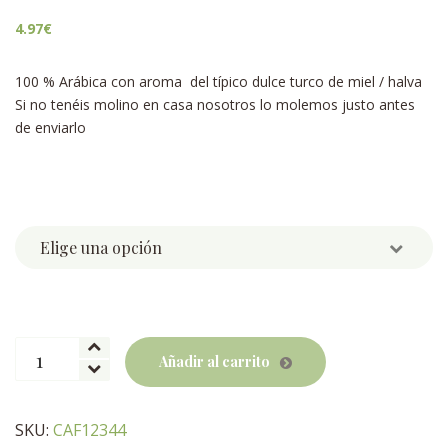
4.97
€
100 % Arábica con aroma del típico dulce turco de miel / halva
Si no tenéis molino en casa nosotros lo molemos justo antes
de enviarlo
Weight
Café
Añadir al carrito
Dulce
turco
cantidad
SKU:
CAF12344