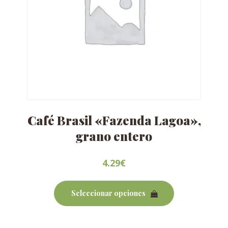
Café Brasil «Fazenda Lagoa»,
grano entero
4.29
€
Este
producto
Seleccionar opciones
tiene
múltiples
variantes.