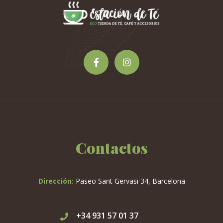
pueden
elegir
en
la
página
de
producto
Contactos
Dirección:
Paseo Sant Gervasi 34, Barcelona
+34 931 57 01 37