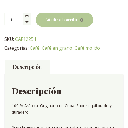
Café
Añadir al carrito
Cuba
Turquino
cantidad
SKU:
CAF12254
Categorías:
Café
,
Café en grano
,
Café molido
Descripción
Descripción
100 % Arábica. Originario de Cuba. Sabor equilibrado y
duradero.
Si no tenéis molino en casa, nosotros lo molemos justo