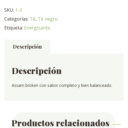
Flush
SKU:
1-3
Remberg
Categorías:
Té
,
Té negro
BIO
cantidad
Etiqueta:
Energizante
Descripción
Descripción
Assam broken con sabor completo y bien balanceado.
Productos relacionados