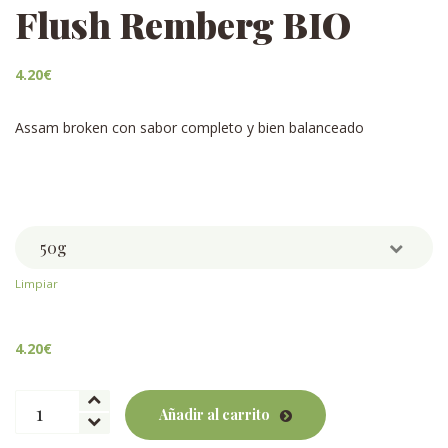
Flush Remberg BIO
4.20
€
Assam broken con sabor completo y bien balanceado
Weight
Limpiar
4.20
€
Assam
Añadir al carrito
Bop
Second