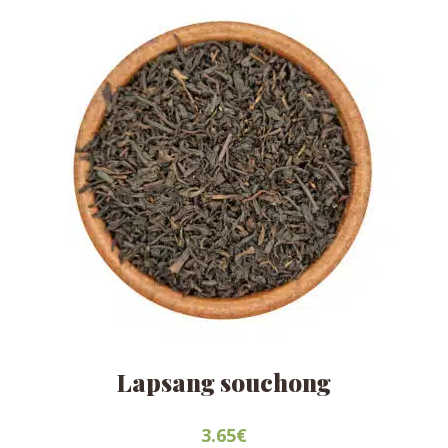
pueden
elegir
en
la
página
de
producto
Lapsang souchong
3.65
€