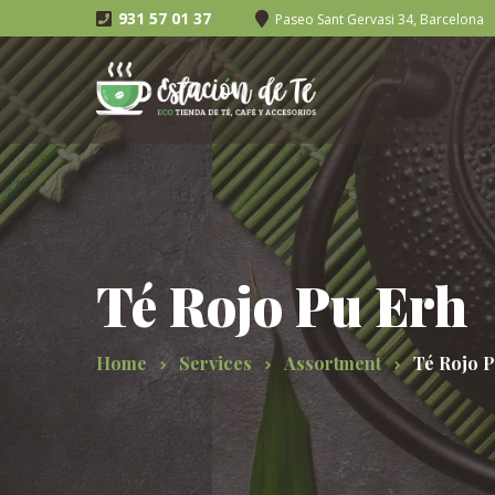
931 57 01 37
Paseo Sant Gervasi 34, Barcelona
Té Rojo Pu Erh
Home
Services
Assortment
Té Rojo P