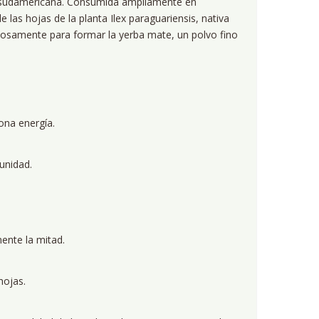
da sudamericana. Consumida ampliamente en
e las hojas de la planta Ilex paraguariensis, nativa
dosamente para formar la yerba mate, un polvo fino
ona energía.
unidad.
ente la mitad.
hojas.