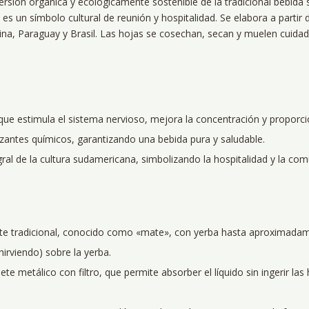
rsión orgánica y ecológicamente sostenible de la tradicional bebi
es un símbolo cultural de reunión y hospitalidad. Se elabora a partir d
ina, Paraguay y Brasil. Las hojas se cosechan, secan y muelen cuida
que estimula el sistema nervioso, mejora la concentración y proporci
ilizantes químicos, garantizando una bebida pura y saludable.
ral de la cultura sudamericana, simbolizando la hospitalidad y la com
nte tradicional, conocido como «mate», con yerba hasta aproximadam
hirviendo) sobre la yerba.
e metálico con filtro, que permite absorber el líquido sin ingerir las 