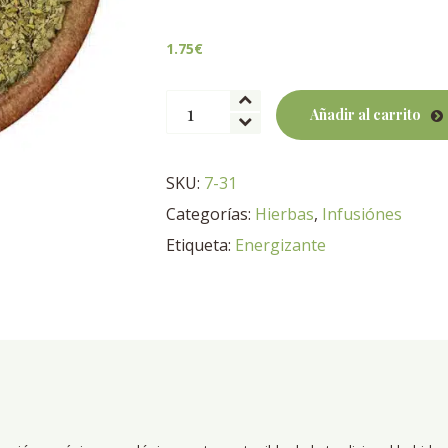
1.75
€
Yerba
Añadir al carrito
mate
Eco
cantidad
SKU:
7-31
Categorías:
Hierbas
,
Infusiónes
Etiqueta:
Energizante