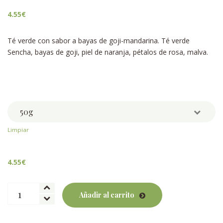
4.55
€
Té verde con sabor a bayas de goji-mandarina. Té verde
Sencha, bayas de goji, piel de naranja, pétalos de rosa, malva.
Weight
Limpiar
4.55
€
Tibet
Añadir al carrito
BIO
cantidad