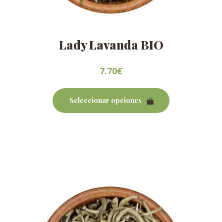
Lady Lavanda BIO
7.70
€
Este
producto
Seleccionar opciones
tiene
múltiples
variantes.
Las
opciones
se
pueden
elegir
en
la