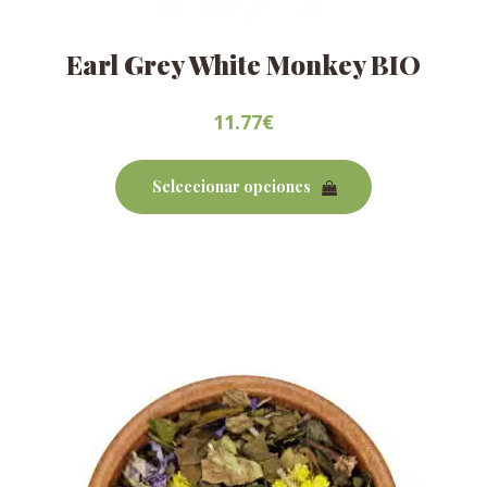
Earl Grey White Monkey BIO
11.77
€
Este
producto
Seleccionar opciones
tiene
múltiples
variantes.
Las
opciones
se
pueden
elegir
en
la
página
de