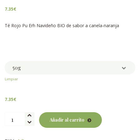
7.35
€
Té Rojo Pu Erh Navideño BIO de sabor a canela-naranja
Weight
Limpiar
7.35
€
Pu
Añadir al carrito
Erh
Navideño
BIO