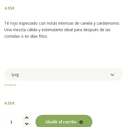
4.55
€
Té rojo especiado con notas intensas de canela y cardamomo.
Una mezcla cálida y estimulante ideal para después de las
comidas o en días fríos.
Weight
Limpiar
4.55
€
Pu
Añadir al carrito
Erh