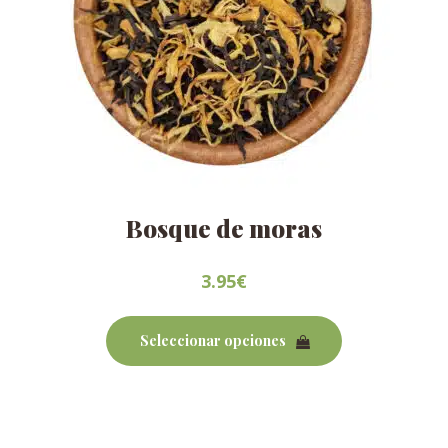
Bosque de moras
3.95
€
Este
producto
Seleccionar opciones
tiene
múltiples
variantes.
Las