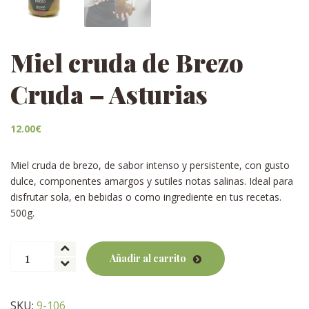
Miel cruda de Brezo
Cruda – Asturias
12.00
€
Miel cruda de brezo, de sabor intenso y persistente, con gusto
dulce, componentes amargos y sutiles notas salinas. Ideal para
disfrutar sola, en bebidas o como ingrediente en tus recetas.
500g.
Miel
Añadir al carrito
cruda
de
Brezo
SKU:
9-106