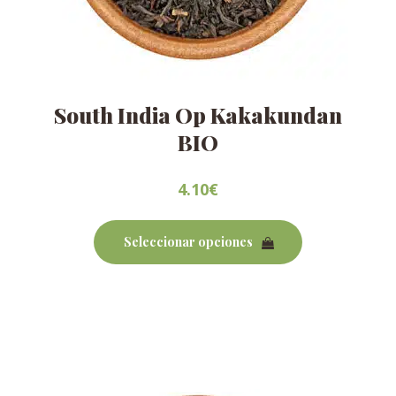
South India Op Kakakundan
BIO
4.10
€
Este
producto
Seleccionar opciones
tiene
múltiples
variantes.
Las
opciones
se
pueden