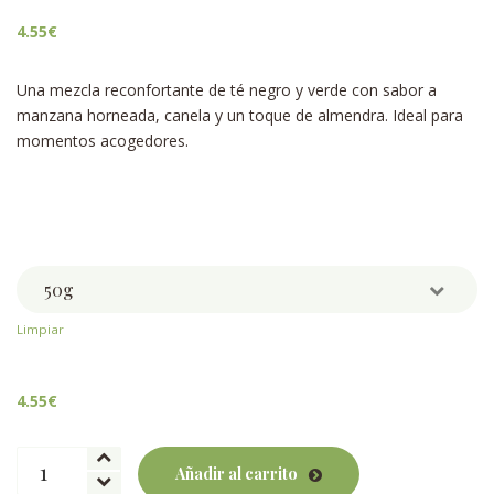
4.55
€
Una mezcla reconfortante de té negro y verde con sabor a
manzana horneada, canela y un toque de almendra. Ideal para
momentos acogedores.
Weight
Limpiar
4.55
€
Manzana
Añadir al carrito
Canela