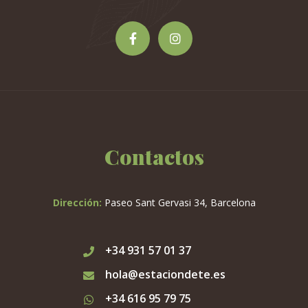
la
página
de
producto
Contactos
Dirección:
Paseo Sant Gervasi 34, Barcelona
+34 931 57 01 37
hola@estaciondete.es
+34 616 95 79 75