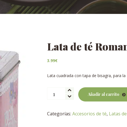
Lata de té Roma
3.99
€
Lata cuadrada con tapa de bisagra, para la 
Lata
Añadir al carrito
de
té
Romance
Categorías:
Accesorios de té
,
Latas de
cantidad