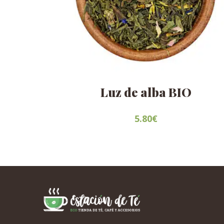
Luz de alba BIO
5.80
€
Este
producto
tiene
múltiples
variantes.
Las
opciones
se