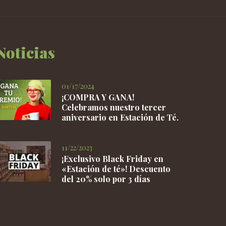
pueden
elegir
en
la
Noticias
página
de
producto
01/17/2024
¡COMPRA Y GANA!
Celebramos nuestro tercer
aniversario en Estación de Té.
11/22/2023
¡Exclusivo Black Friday en
«Estación de té»! Descuento
del 20% solo por 3 días