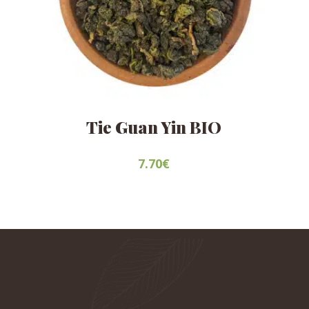
Tie Guan Yin BIO
7.70
€
Este
producto
tiene
múltiples
variantes.
Las
opciones
se