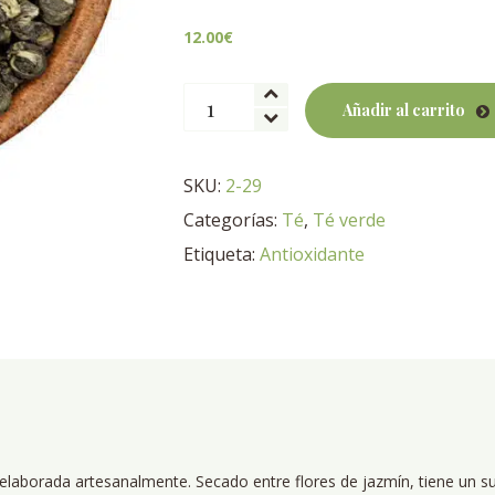
12.00
€
Jasmine
Añadir al carrito
Dragon
Pearls
cantidad
SKU:
2-29
Categorías:
Té
,
Té verde
Etiqueta:
Antioxidante
laborada artesanalmente. Secado entre flores de jazmín, tiene un su