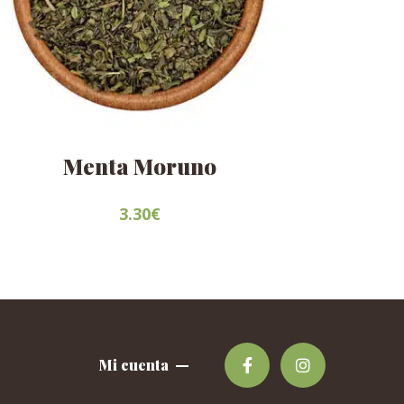
Menta Moruno
3.30
€
Este
producto
tiene
múltiples
variantes.
Las
Mi cuenta
opciones
se