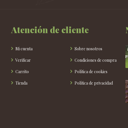
pueden
elegir
en
la
Atención de cliente
página
de
producto
Mi cuenta
Sobre nosotros
Verificar
Condiciones de compra
Carrito
Política de cookies
Tienda
Política de privacidad